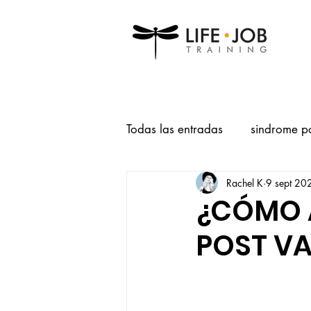
Todas las entradas
sindrome p
Rachel K
9 sept 20
depresión post vacacional
¿CÓMO 
POST V