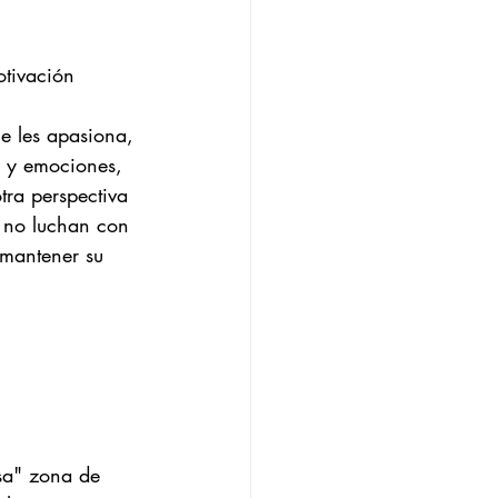
otivación 
e les apasiona, 
s y emociones, 
tra perspectiva 
a no luchan con 
 mantener su 
sa" zona de 