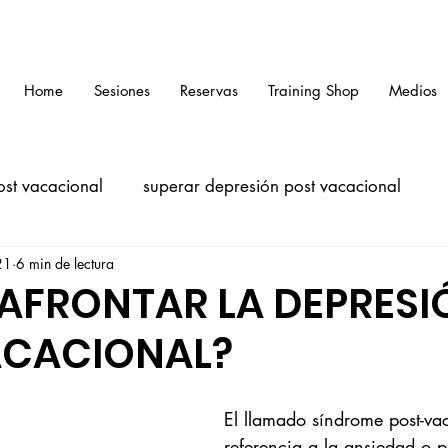
Home
Sesiones
Reservas
Training Shop
Medios
ost vacacional
superar depresión post vacacional
21
6 min de lectura
liderazgo interior
AFRONTAR LA DEPRESI
ACACIONAL?
El llamado síndrome post-va
referencia a la ansiedad o p