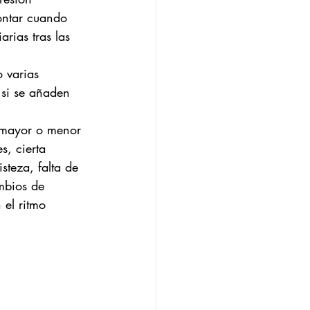
ntar cuando 
arias tras las 
o varias 
 si se añaden 
 mayor o menor 
s, cierta 
steza, falta de 
mbios de 
el ritmo 