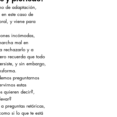
o de adaptación, 
 en este caso de 
oral, y viene para 
iones incómodas, 
marcha mal en 
a rechazarlo y a 
pero recuerda que todo 
persiste, y sin embargo, 
nsforma.
demos preguntarnos 
rvirnos estas 
s quieren decir?, 
levar?
 a preguntas retóricas, 
como si lo que te está 