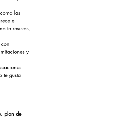
 como las 
rece el 
o te resistas, 
 con 
imitaciones y 
vacaciones
o te gusta
u 
plan de 