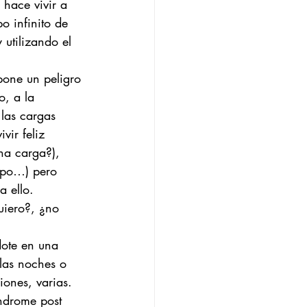
 hace vivir a 
 infinito de 
 utilizando el 
pone un peligro 
, a la 
las cargas 
vir feliz 
una carga?), 
empo…) pero 
 ello. 
uiero?, ¿no 
dote en una 
las noches o 
iones, varias. 
índrome post 