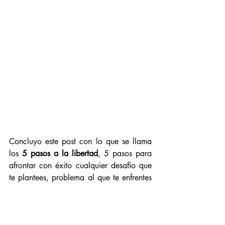
Concluyo este post con lo que se llama 
los 
5 pasos a la libertad
, 5 pasos para 
afrontar con éxito cualquier desafío que 
te plantees, problema al que te enfrentes 
o propósito que quieras conseguir:
PASO 1
 Intención
 (Qué quieres)