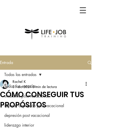
Entrada
Todas las entradas
Rachel K
Todas las entradas
31 dic 2021
5 min de lectura
CÓMO CONSEGUIR TUS
sindrome post vacacional
PROPÓSITOS
superar depresión post vacacional
depresión post vacacional
liderazgo interior