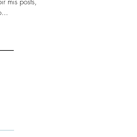
bir mis posts,
...