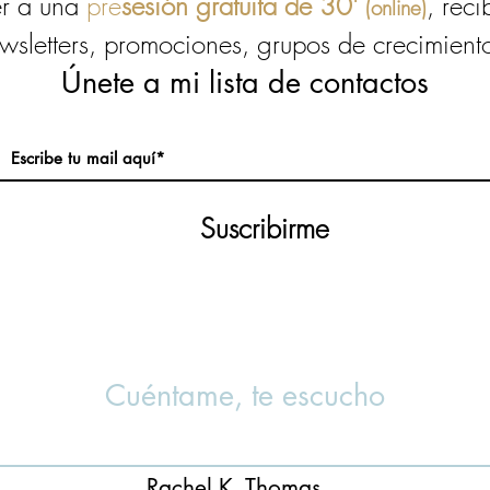
r a una
pre
s
esión gratuita de 30'
, reci
(online)
wsletters, promociones, grupos de crecimiento
Únete a mi lista de contactos
Suscribirme
Cuéntame, te escucho
Rachel K. Thomas