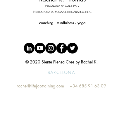
PSICÓLOGA Nº COL.18972
INSTRUCTORA DE YOGA CERTIFICADA R.O.P.E.C.
coaching · mindfulness
· yoga
© 2020 Siente Piensa Cree by Rachel K.
BARCELONA
rachel@lifejobtraining.com
· +34 685 91 63 09