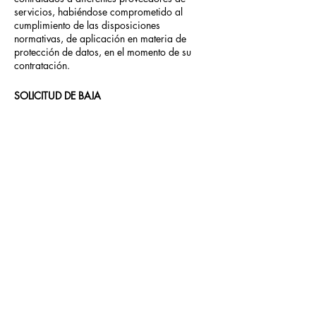
servicios, habiéndose comprometido al
cumplimiento de las disposiciones
normativas, de aplicación en materia de
protección de datos, en el momento de su
contratación.
SOLICITUD DE BAJA
Podrás revocar el consentimiento para
cualquier tratamiento para el que hayas
consentido, en cualquier momento.
Podrás ejercer tus derechos remitiendo
solicitud junto a tu identificación (DNI o
similar) a nuestra dirección postal que figura
en el encabezado o bien en:
rachel@lifejobraining.com
¿Cuánto tardamos en contestarte al Ejercicio
de Derechos?
Como máximo en un mes desde tu solicitud, y
dos meses si es muy complejo, en ese caso te
notificaremos que necesitamos más tiempo.
¿TRATAMOS COOKIES?
Sí, podrás consultar la política de cookies en