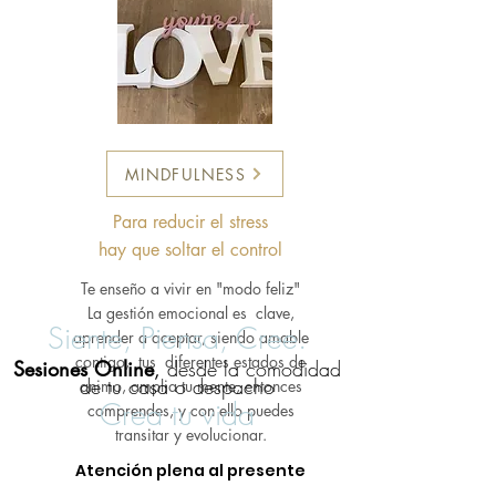
MINDFULNESS
Para reducir el stress
hay que soltar el control
Te enseño a vivir en "modo feliz"
La gestión emocional es clave,
Siente, Piensa, Cree.
aprender a a
ceptar, siendo amable
contigo,
tus
diferentes
estados de
Sesiones Online
,
desde la comodidad
de tu casa o despacho
animo, amplia tu mente, entonces
Crea tu vida
c
omprendes, y con ello puedes
transitar y evolucionar
.
Atención plena al presente