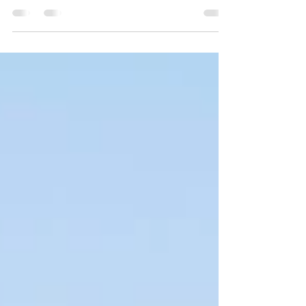
a rescatarte, rescatarte de la rutina, de la tristeza, de
la inseguridad, de los...