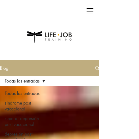
Blog
Todas las entradas
Todas las entradas
sindrome post
vacacional
superar depresión
post vacacional
depresión post