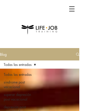
Blog
Todas las entradas
Todas las entradas
sindrome post
vacacional
superar depresión
post vacacional
depresión post